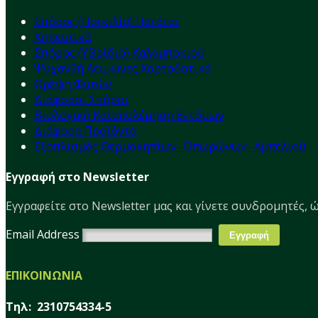
Σπόρος (Ποικιλία) Πατάτας
Κηπευτικά
Σπόρος (Υβρίδιο) Καλαμποκιού
Ψυχανθή Λειμώνες Χορτοδοτικά
Θρέψη Φυτών
Διάφοροι Σπόροι
Βιολογική Καταπολέμηση Εντόμων
Διάφορα Προϊόντα
Εξοπλισμός Θερμοκηπίων- Οπωρώνων- Αμπελιού
Εγγραφή στο Newsletter
Εγγραφείτε στο Νewsletter μας και γίνετε συνδρομητές, ώ
Email Address
ΕΠΙΚΟΙΝΩΝΙΑ
Τηλ: 2310754334-5