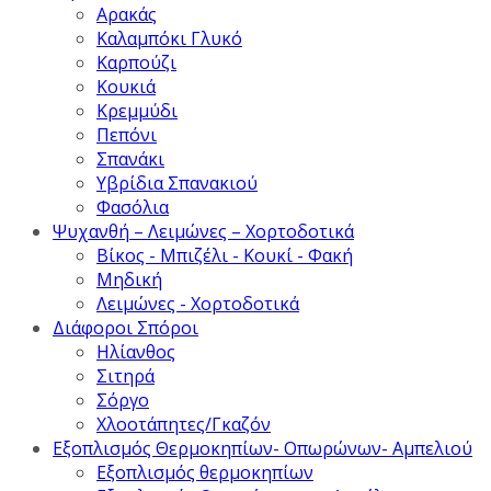
Αρακάς
Καλαμπόκι Γλυκό
Καρπούζι
Κουκιά
Κρεμμύδι
Πεπόνι
Σπανάκι
Υβρίδια Σπανακιού
Φασόλια
Ψυχανθή – Λειμώνες – Χορτοδοτικά
Βίκος - Μπιζέλι - Κουκί - Φακή
Μηδική
Λειμώνες - Χορτοδοτικά
Διάφοροι Σπόροι
Ηλίανθος
Σιτηρά
Σόργο
Χλοοτάπητες/Γκαζόν
Εξοπλισμός Θερμοκηπίων- Οπωρώνων- Αμπελιού
Εξοπλισμός θερμοκηπίων