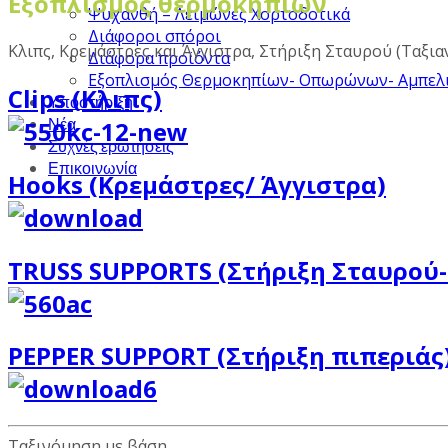
Εξοπλισμός θερμοκηπίων
Ψυχανθή – Λειμώνες Χορτοδοτικά
Διάφοροι σπόροι
Κλιπς, Κρεμάστρες και Άγγιστρα, Στήριξη Σταυρού (Ταξια
Διάφορα προϊόντα
Εξοπλισμός Θερμοκηπίων- Οπωρώνων- Αμπελ
Clips (Κλιπς)
Υποστήριξη
Νέα
Συχνές ερωτήσεις
Επικοινωνία
Hooks (Κρεμάστρες/ Άγγιστρα)
TRUSS SUPPORTS (Στήριξη Σταυρού-
PEPPER SUPPORT (Στήριξη πιπεριάς
Ταξινόμηση με βάση