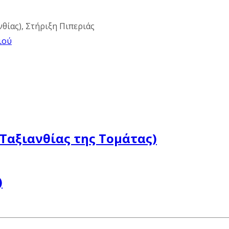
νθίας), Στήριξη Πιπεριάς
ιού
Ταξιανθίας της Τομάτας)
)