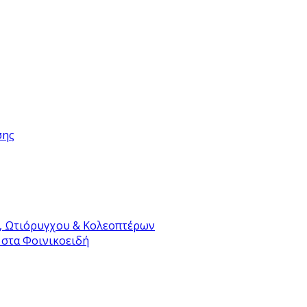
σης
, Ωτιόρυγχου & Κολεοπτέρων
 στα Φοινικοειδή