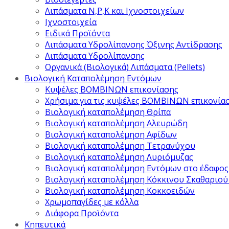
Λιπάσματα Ν,Ρ,Κ και Ιχνοστοιχείων
Ιχνοστοιχεία
Ειδικά Προϊόντα
Λιπάσματα Υδρολίπανσης Όξινης Αντίδρασης
Λιπάσματα Υδρολίπανσης
Οργανικά (Βιολογικά) Λιπάσματα (Pellets)
Βιολογική Καταπολέμηση Εντόμων
Κυψέλες ΒΟΜΒΙΝΩΝ επικονίασης
Χρήσιμα για τις κυψέλες ΒΟΜΒΙΝΩΝ επικονία
Βιολογική καταπολέμηση Θρίπα
Βιολογική καταπολέμηση Αλευρώδη
Βιολογική καταπολέμηση Αφίδων
Βιολογική καταπολέμηση Τετρανύχου
Βιολογική καταπολέμηση Λυριόμυζας
Βιολογική καταπολέμηση Εντόμων στο έδαφος
Βιολογική καταπολέμηση Κόκκινου Σκαθαριού
Βιολογική καταπολέμηση Κοκκοειδών
Χρωμοπαγίδες με κόλλα
Διάφορα Προϊόντα
Κηπευτικά