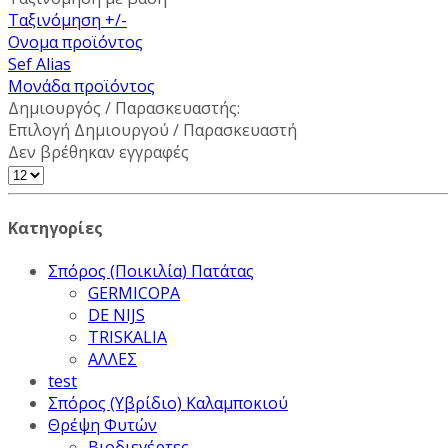
Ταξινόμηση +/-
Ονομα προϊόντος
Sef Alias
Μονάδα προϊόντος
Δημιουργός / Παρασκευαστής:
Επιλογή Δημιουργού / Παρασκευαστή
Δεν βρέθηκαν εγγραφές
Κατηγορίες
Σπόρος (Ποικιλία) Πατάτας
GERMICOPA
DE NIJS
TRISKALIA
ΑΛΛΕΣ
test
Σπόρος (Υβρίδιο) Καλαμποκιού
Θρέψη Φυτών
Βιοδιεγέρτες