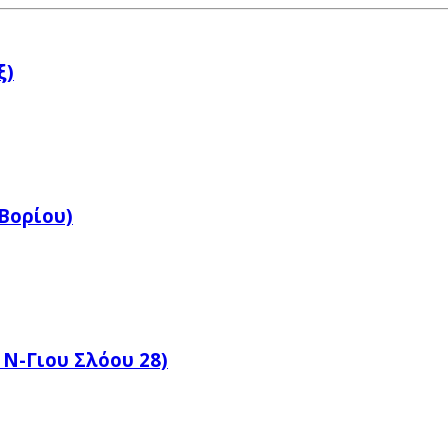
ξ)
Βορίου)
 Ν-Γιου Σλόου 28)