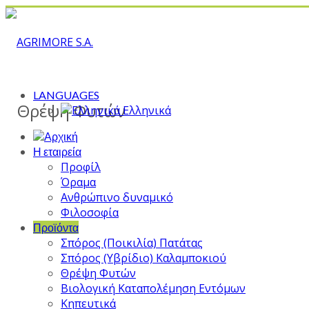
LANGUAGES
Θρέψη Φυτών
Ελληνικά
Η εταιρεία
Προφίλ
Όραμα
Ανθρώπινο δυναμικό
Φιλοσοφία
Προϊόντα
Σπόρος (Ποικιλία) Πατάτας
Σπόρος (Υβρίδιο) Καλαμποκιού
Θρέψη Φυτών
Βιολογική Καταπολέμηση Εντόμων
Κηπευτικά