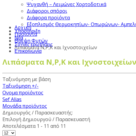
Ψυχανθή – Λειμώνες Χορτοδοτικά
Διάφοροι σπόροι
Διάφορα προϊόντα
Εξοπλισμός Θερμοκηπίων- Οπωρώνων- Αμπελ
Αρχική
Υποστήριξη
Προϊόντα
Νέα
Θρέψη Φυτών
Συχνές ερωτήσεις
Λιπάσματα Ν,Ρ,Κ και Ιχνοστοιχείων
Επικοινωνία
Λιπάσματα Ν,Ρ,Κ και Ιχνοστοιχείω
Ταξινόμηση με βάση
Ταξινόμηση +/-
Ονομα προϊόντος
Sef Alias
Μονάδα προϊόντος
Δημιουργός / Παρασκευαστής:
Επιλογή Δημιουργού / Παρασκευαστή
Αποτελέσματα 1 - 11 από 11