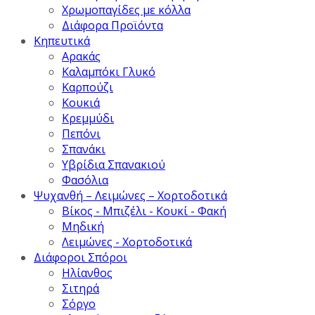
Χρωμοπαγίδες με κόλλα
Διάφορα Προϊόντα
Κηπευτικά
Αρακάς
Καλαμπόκι Γλυκό
Καρπούζι
Κουκιά
Κρεμμύδι
Πεπόνι
Σπανάκι
Υβρίδια Σπανακιού
Φασόλια
Ψυχανθή – Λειμώνες – Χορτοδοτικά
Βίκος - Μπιζέλι - Κουκί - Φακή
Μηδική
Λειμώνες - Χορτοδοτικά
Διάφοροι Σπόροι
Ηλίανθος
Σιτηρά
Σόργο