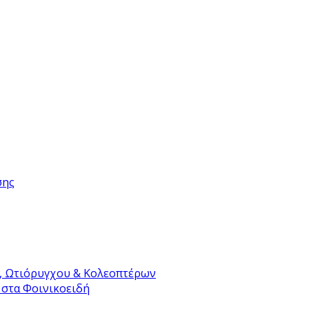
σης
, Ωτιόρυγχου & Κολεοπτέρων
 στα Φοινικοειδή