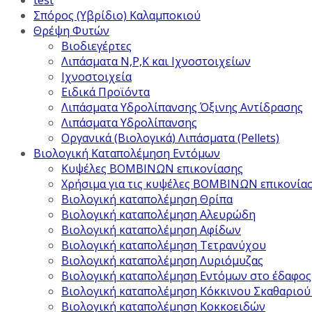
test
Σπόρος (Υβρίδιο) Καλαμποκιού
Θρέψη Φυτών
Βιοδιεγέρτες
Λιπάσματα Ν,Ρ,Κ και Ιχνοστοιχείων
Ιχνοστοιχεία
Ειδικά Προϊόντα
Λιπάσματα Υδρολίπανσης Όξινης Αντίδρασης
Λιπάσματα Υδρολίπανσης
Οργανικά (Βιολογικά) Λιπάσματα (Pellets)
Βιολογική Καταπολέμηση Εντόμων
Κυψέλες ΒΟΜΒΙΝΩΝ επικονίασης
Χρήσιμα για τις κυψέλες ΒΟΜΒΙΝΩΝ επικονία
Βιολογική καταπολέμηση Θρίπα
Βιολογική καταπολέμηση Αλευρώδη
Βιολογική καταπολέμηση Αφίδων
Βιολογική καταπολέμηση Τετρανύχου
Βιολογική καταπολέμηση Λυριόμυζας
Βιολογική καταπολέμηση Εντόμων στο έδαφος
Βιολογική καταπολέμηση Κόκκινου Σκαθαριού
Βιολογική καταπολέμηση Κοκκοειδών