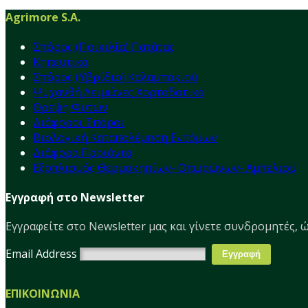
Agrimore S.A.
Σπόρος (Ποικιλία) Πατάτας
Κηπευτικά
Σπόρος (Υβρίδιο) Καλαμποκιού
Ψυχανθή Λειμώνες Χορτοδοτικά
Θρέψη Φυτών
Διάφοροι Σπόροι
Βιολογική Καταπολέμηση Εντόμων
Διάφορα Προϊόντα
Εξοπλισμός Θερμοκηπίων- Οπωρώνων- Αμπελιού
Εγγραφή στο Newsletter
Εγγραφείτε στο Νewsletter μας και γίνετε συνδρομητές, ώ
Email Address
ΕΠΙΚΟΙΝΩΝΙΑ