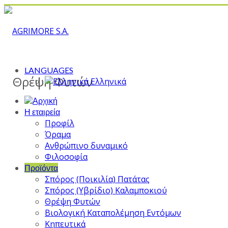
LANGUAGES
Θρέψη Φυτών
Ελληνικά
Η εταιρεία
Προφίλ
Όραμα
Ανθρώπινο δυναμικό
Φιλοσοφία
Προϊόντα
Σπόρος (Ποικιλία) Πατάτας
Σπόρος (Υβρίδιο) Καλαμποκιού
Θρέψη Φυτών
Βιολογική Καταπολέμηση Εντόμων
Κηπευτικά