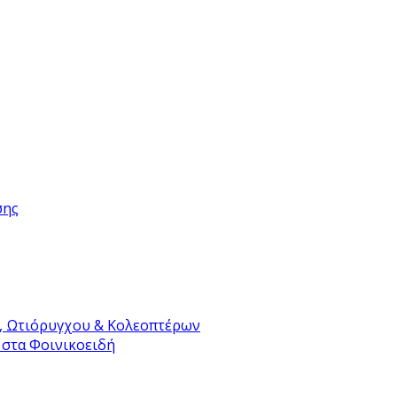
σης
, Ωτιόρυγχου & Κολεοπτέρων
 στα Φοινικοειδή