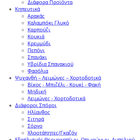
Διάφορα Προϊόντα
Κηπευτικά
Αρακάς
Καλαμπόκι Γλυκό
Καρπούζι
Κουκιά
Κρεμμύδι
Πεπόνι
Σπανάκι
Υβρίδια Σπανακιού
Φασόλια
Ψυχανθή – Λειμώνες – Χορτοδοτικά
Βίκος - Μπιζέλι - Κουκί - Φακή
Μηδική
Λειμώνες - Χορτοδοτικά
Διάφοροι Σπόροι
Ηλίανθος
Σιτηρά
Σόργο
Χλοοτάπητες/Γκαζόν
Εξοπλισμός Θερμοκηπίων- Οπωρώνων- Αμπελιού