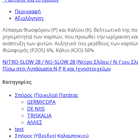
Περιγραφή
Αξιολόγηση:
Λίπασμα Φωσφόρου (Ρ) και Καλίου (Κ). Βελτιωτικό της π
ρησιμότητα) των καρπών, που προωθεί την ωρίμανση και
ανάπτυξη των φυτών. Αυξητικό του μεγέθους των καρπών
Φώσφορός (Ρ2Ο5) 6%, Κάλιο (Κ2Ο) 56%
NITRO-SLOW 28 / NU-SLOW 28 (Νίτρο Σλόου / Ν-Γιου Σλ
Πίσω στο: Λιπάσματα Ν,Ρ,Κ και Ιχνοστοιχείων
Κατηγορίες
Σπόρος (Ποικιλία) Πατάτας
GERMICOPA
DE NIJS
TRISKALIA
ΑΛΛΕΣ
test
Σπόρος (Υβρίδιο) Καλαμποκιού