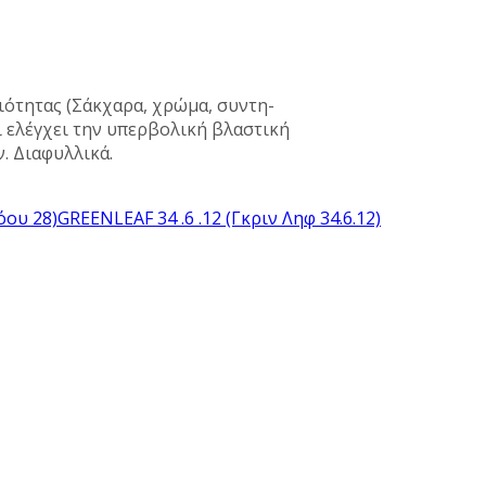
οιότητας (Σάκχαρα, χρώμα, συντη-
 ελέγχει την υπερβολική βλαστική
. Διαφυλλικά.
όου 28)
GREENLEAF 34 .6 .12 (Γκριν Ληφ 34.6.12)