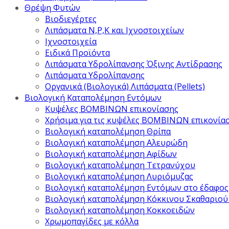
Θρέψη Φυτών
Βιοδιεγέρτες
Λιπάσματα Ν,Ρ,Κ και Ιχνοστοιχείων
Ιχνοστοιχεία
Ειδικά Προϊόντα
Λιπάσματα Υδρολίπανσης Όξινης Αντίδρασης
Λιπάσματα Υδρολίπανσης
Οργανικά (Βιολογικά) Λιπάσματα (Pellets)
Βιολογική Καταπολέμηση Εντόμων
Κυψέλες ΒΟΜΒΙΝΩΝ επικονίασης
Χρήσιμα για τις κυψέλες ΒΟΜΒΙΝΩΝ επικονία
Βιολογική καταπολέμηση Θρίπα
Βιολογική καταπολέμηση Αλευρώδη
Βιολογική καταπολέμηση Αφίδων
Βιολογική καταπολέμηση Τετρανύχου
Βιολογική καταπολέμηση Λυριόμυζας
Βιολογική καταπολέμηση Εντόμων στο έδαφος
Βιολογική καταπολέμηση Κόκκινου Σκαθαριού
Βιολογική καταπολέμηση Κοκκοειδών
Χρωμοπαγίδες με κόλλα