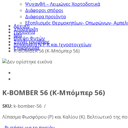
Ψυχανθή – Λειμώνες Χορτοδοτικά
Διάφοροι σπόροι
Διάφορα προϊόντα
Εξοπλισμός Θερμοκηπίων- Οπωρώνων- Αμπελ
Αρχική
Υποστήριξη
Προϊόντα
Νέα
Θρέψη Φυτών
Συχνές ερωτήσεις
Λιπάσματα Ν,Ρ,Κ και Ιχνοστοιχείων
Επικοινωνία
K-BOMBER 56 (Κ-Μπόμπερ 56)
K-BOMBER 56 (Κ-Μπόμπερ 56)
SKU:
k-bomber-56 /
Λίπασμα Φωσφόρου (Ρ) και Καλίου (Κ). Βελτιωτικό της πο
Ρωτήστε για το προϊόν