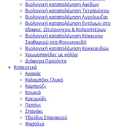
Βιολογική καταπολέμηση Αφίδων
Βιολογική καταπολέμηση Τετρανύχου
Βιολογική καταπολέμηση Λυριόμυζας
Βιολογική καταπολέμηση Εντόμων στο
έδαφος, Ωτιόρυγχου & Κολεοπτέρων
Βιολογική καταπολέμηση Κόκκινου
Σκαθαριού στα Φοινικοειδή
Βιολογική καταπολέμηση Κοκκοειδών
Χρωμοπαγίδες με κόλλα
Διάφορα Προϊόντα
Κηπευτικά
Αρακάς
Καλαμπόκι Γλυκό
Καρπούζι
Κουκιά
Κρεμμύδι
Πεπόνι
Σπανάκι
Υβρίδια Σπανακιού
Φασόλια