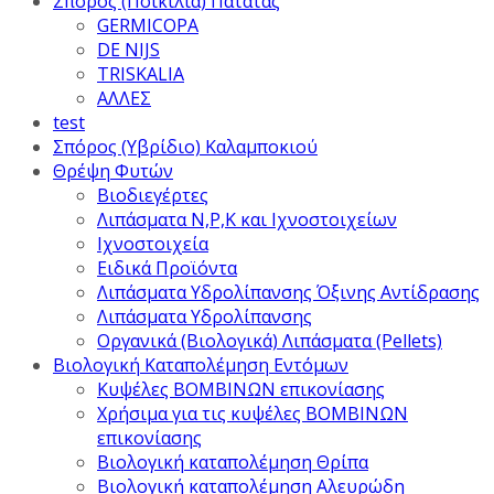
Σπόρος (Ποικιλία) Πατάτας
GERMICOPA
DE NIJS
TRISKALIA
ΑΛΛΕΣ
test
Σπόρος (Υβρίδιο) Καλαμποκιού
Θρέψη Φυτών
Βιοδιεγέρτες
Λιπάσματα Ν,Ρ,Κ και Ιχνοστοιχείων
Ιχνοστοιχεία
Ειδικά Προϊόντα
Λιπάσματα Υδρολίπανσης Όξινης Αντίδρασης
Λιπάσματα Υδρολίπανσης
Οργανικά (Βιολογικά) Λιπάσματα (Pellets)
Βιολογική Καταπολέμηση Εντόμων
Κυψέλες ΒΟΜΒΙΝΩΝ επικονίασης
Χρήσιμα για τις κυψέλες ΒΟΜΒΙΝΩΝ
επικονίασης
Βιολογική καταπολέμηση Θρίπα
Βιολογική καταπολέμηση Αλευρώδη