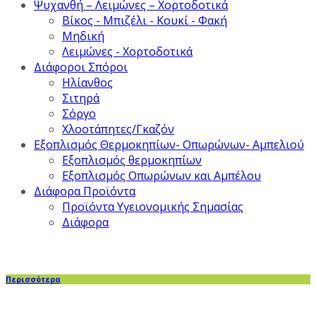
Ψυχανθή – Λειμώνες – Χορτοδοτικά
Βίκος - Μπιζέλι - Κουκί - Φακή
Μηδική
Λειμώνες - Χορτοδοτικά
Διάφοροι Σπόροι
Ηλίανθος
Σιτηρά
Σόργο
Χλοοτάπητες/Γκαζόν
Εξοπλισμός Θερμοκηπίων- Οπωρώνων- Αμπελιού
Εξοπλισμός θερμοκηπίων
Εξοπλισμός Οπωρώνων και Αμπέλου
Διάφορα Προϊόντα
Προϊόντα Υγειονομικής Σημασίας
Διάφορα
Περισσότερα