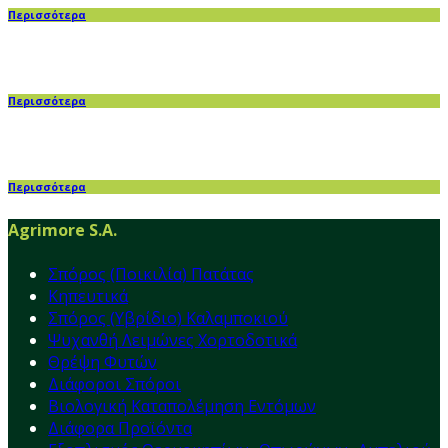
Περισσότερα
Περισσότερα
Περισσότερα
Agrimore S.A.
Σπόρος (Ποικιλία) Πατάτας
Κηπευτικά
Σπόρος (Υβρίδιο) Καλαμποκιού
Ψυχανθή Λειμώνες Χορτοδοτικά
Θρέψη Φυτών
Διάφοροι Σπόροι
Βιολογική Καταπολέμηση Εντόμων
Διάφορα Προϊόντα