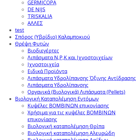
GERMICOPA
DE NIJS
TRISKALIA
ΑΛΛΕΣ
test
Σπόρος (Υβρίδιο) Καλαμποκιού
Θρέψη Φυτών
Βιοδιεγέρτες
Λιπάσματα Ν,Ρ,Κ και Ιχνοστοιχείων
Ιχνοστοιχεία
Ειδικά Προϊόντα
Λιπάσματα Υδρολίπανσης Όξινης Αντίδρασης
Λιπάσματα Υδρολίπανσης
Οργανικά (Βιολογικά) Λιπάσματα (Pellets)
Βιολογική Καταπολέμηση Εντόμων
Κυψέλες ΒΟΜΒΙΝΩΝ επικονίασης
Χρήσιμα για τις κυψέλες ΒΟΜΒΙΝΩΝ
επικονίασης
Βιολογική καταπολέμηση Θρίπα
Βιολογική καταπολέμηση Αλευρώδη
Βιολογική καταπολέμηση Αφίδων