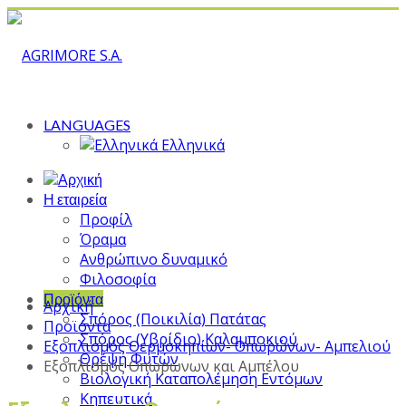
LANGUAGES
Ελληνικά
Η εταιρεία
Προφίλ
Όραμα
Ανθρώπινο δυναμικό
Φιλοσοφία
Προϊόντα
Αρχική
Σπόρος (Ποικιλία) Πατάτας
Προϊόντα
Σπόρος (Υβρίδιο) Καλαμποκιού
Εξοπλισμός Θερμοκηπίων- Οπωρώνων- Αμπελιού
Θρέψη Φυτών
Εξοπλισμός Οπωρώνων και Αμπέλου
Βιολογική Καταπολέμηση Εντόμων
Κηπευτικά