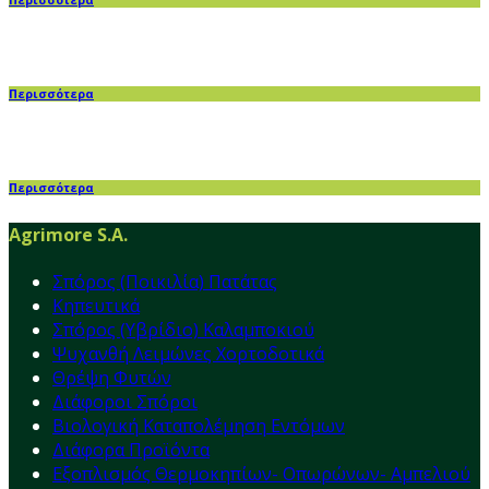
Περισσότερα
Περισσότερα
Περισσότερα
Agrimore S.A.
Σπόρος (Ποικιλία) Πατάτας
Κηπευτικά
Σπόρος (Υβρίδιο) Καλαμποκιού
Ψυχανθή Λειμώνες Χορτοδοτικά
Θρέψη Φυτών
Διάφοροι Σπόροι
Βιολογική Καταπολέμηση Εντόμων
Διάφορα Προϊόντα
Εξοπλισμός Θερμοκηπίων- Οπωρώνων- Αμπελιού