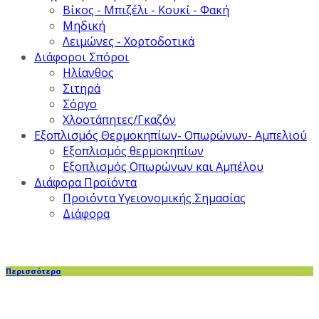
Βίκος - Μπιζέλι - Κουκί - Φακή
Μηδική
Λειμώνες - Χορτοδοτικά
Διάφοροι Σπόροι
Ηλίανθος
Σιτηρά
Σόργο
Χλοοτάπητες/Γκαζόν
Εξοπλισμός Θερμοκηπίων- Οπωρώνων- Αμπελιού
Εξοπλισμός θερμοκηπίων
Εξοπλισμός Οπωρώνων και Αμπέλου
Διάφορα Προϊόντα
Προϊόντα Υγειονομικής Σημασίας
Διάφορα
Περισσότερα