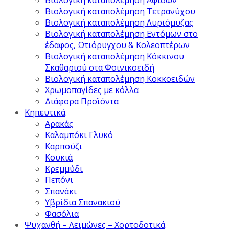
Βιολογική καταπολέμηση Τετρανύχου
Βιολογική καταπολέμηση Λυριόμυζας
Βιολογική καταπολέμηση Εντόμων στο
έδαφος, Ωτιόρυγχου & Κολεοπτέρων
Βιολογική καταπολέμηση Κόκκινου
Σκαθαριού στα Φοινικοειδή
Βιολογική καταπολέμηση Κοκκοειδών
Χρωμοπαγίδες με κόλλα
Διάφορα Προϊόντα
Κηπευτικά
Αρακάς
Καλαμπόκι Γλυκό
Καρπούζι
Κουκιά
Κρεμμύδι
Πεπόνι
Σπανάκι
Υβρίδια Σπανακιού
Φασόλια
Ψυχανθή – Λειμώνες – Χορτοδοτικά