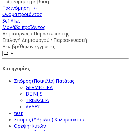
Ταξινόμηση με βάση
Ταξινόμηση +/-
Ονομα προϊόντος
Sef Alias
Μονάδα προϊόντος
Δημιουργός / Παρασκευαστής:
Επιλογή Δημιουργού / Παρασκευαστή
Δεν βρέθηκαν εγγραφές
Κατηγορίες
Σπόρος (Ποικιλία) Πατάτας
GERMICOPA
DE NIJS
TRISKALIA
ΑΛΛΕΣ
test
Σπόρος (Υβρίδιο) Καλαμποκιού
Θρέψη Φυτών