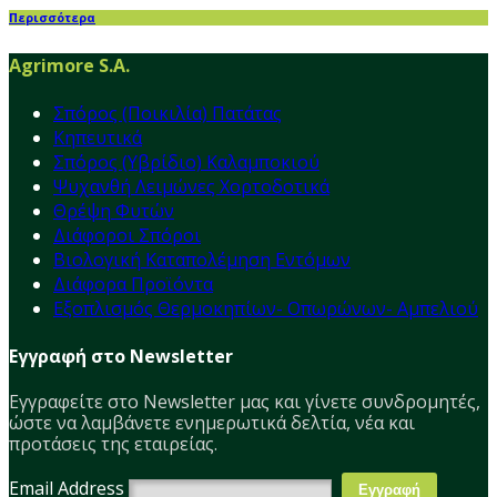
Περισσότερα
Agrimore S.A.
Σπόρος (Ποικιλία) Πατάτας
Κηπευτικά
Σπόρος (Υβρίδιο) Καλαμποκιού
Ψυχανθή Λειμώνες Χορτοδοτικά
Θρέψη Φυτών
Διάφοροι Σπόροι
Βιολογική Καταπολέμηση Εντόμων
Διάφορα Προϊόντα
Εξοπλισμός Θερμοκηπίων- Οπωρώνων- Αμπελιού
Εγγραφή στο Newsletter
Εγγραφείτε στο Νewsletter μας και γίνετε συνδρομητές,
ώστε να λαμβάνετε ενημερωτικά δελτία, νέα και
προτάσεις της εταιρείας.
Email Address