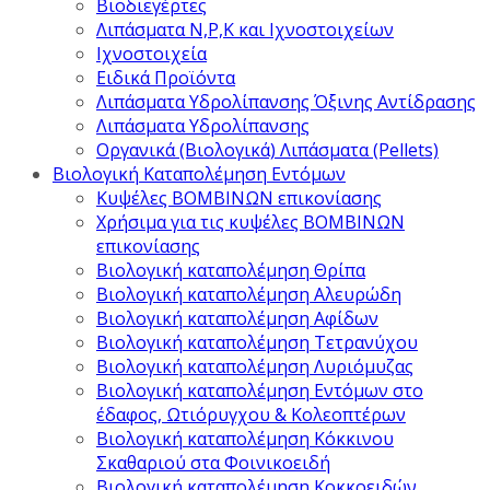
Βιοδιεγέρτες
Λιπάσματα Ν,Ρ,Κ και Ιχνοστοιχείων
Ιχνοστοιχεία
Ειδικά Προϊόντα
Λιπάσματα Υδρολίπανσης Όξινης Αντίδρασης
Λιπάσματα Υδρολίπανσης
Οργανικά (Βιολογικά) Λιπάσματα (Pellets)
Βιολογική Καταπολέμηση Εντόμων
Κυψέλες ΒΟΜΒΙΝΩΝ επικονίασης
Χρήσιμα για τις κυψέλες ΒΟΜΒΙΝΩΝ
επικονίασης
Βιολογική καταπολέμηση Θρίπα
Βιολογική καταπολέμηση Αλευρώδη
Βιολογική καταπολέμηση Αφίδων
Βιολογική καταπολέμηση Τετρανύχου
Βιολογική καταπολέμηση Λυριόμυζας
Βιολογική καταπολέμηση Εντόμων στο
έδαφος, Ωτιόρυγχου & Κολεοπτέρων
Βιολογική καταπολέμηση Κόκκινου
Σκαθαριού στα Φοινικοειδή
Βιολογική καταπολέμηση Κοκκοειδών