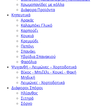
Χρωμοπαγίδες με κόλλα
Διάφορα Προϊόντα
Κηπευτικά
Αρακάς
Καλαμπόκι Γλυκό
Καρπούζι
Κουκιά
Κρεμμύδι
Πεπόνι
Σπανάκι
Υβρίδια Σπανακιού
Φασόλια
Ψυχανθή – Λειμώνες – Χορτοδοτικά
Βίκος - Μπιζέλι - Κουκί - Φακή
Μηδική
Λειμώνες - Χορτοδοτικά
Διάφοροι Σπόροι
Ηλίανθος
Σιτηρά
Σόργο