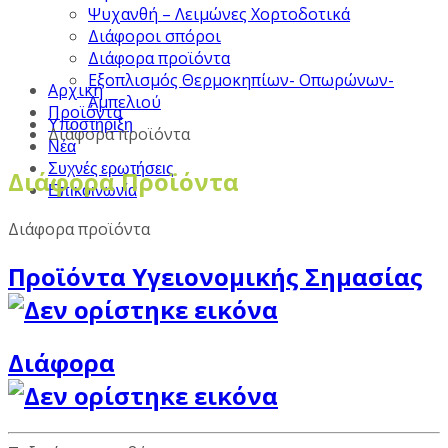
Ψυχανθή – Λειμώνες Χορτοδοτικά
Διάφοροι σπόροι
Διάφορα προϊόντα
Εξοπλισμός Θερμοκηπίων- Οπωρώνων-
Αρχική
Αμπελιού
Προϊόντα
Υποστήριξη
Διάφορα προϊόντα
Νέα
Συχνές ερωτήσεις
Διάφορα Προϊόντα
Επικοινωνία
Διάφορα προϊόντα
Προϊόντα Υγειονομικής Σημασίας
Διάφορα