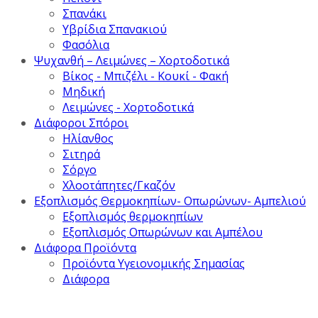
Σπανάκι
Υβρίδια Σπανακιού
Φασόλια
Ψυχανθή – Λειμώνες – Χορτοδοτικά
Βίκος - Μπιζέλι - Κουκί - Φακή
Μηδική
Λειμώνες - Χορτοδοτικά
Διάφοροι Σπόροι
Ηλίανθος
Σιτηρά
Σόργο
Χλοοτάπητες/Γκαζόν
Εξοπλισμός Θερμοκηπίων- Οπωρώνων- Αμπελιού
Εξοπλισμός θερμοκηπίων
Εξοπλισμός Οπωρώνων και Αμπέλου
Διάφορα Προϊόντα
Προϊόντα Υγειονομικής Σημασίας
Διάφορα