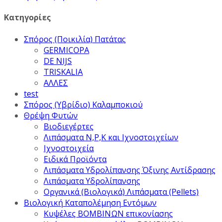
Κατηγορίες
Σπόρος (Ποικιλία) Πατάτας
GERMICOPA
DE NIJS
TRISKALIA
ΑΛΛΕΣ
test
Σπόρος (Υβρίδιο) Καλαμποκιού
Θρέψη Φυτών
Βιοδιεγέρτες
Λιπάσματα Ν,Ρ,Κ και Ιχνοστοιχείων
Ιχνοστοιχεία
Ειδικά Προϊόντα
Λιπάσματα Υδρολίπανσης Όξινης Αντίδρασης
Λιπάσματα Υδρολίπανσης
Οργανικά (Βιολογικά) Λιπάσματα (Pellets)
Βιολογική Καταπολέμηση Εντόμων
Κυψέλες ΒΟΜΒΙΝΩΝ επικονίασης