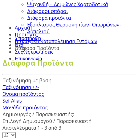
Ψυχανθή – Λειμώνες Χορτοδοτικά
Διάφοροι σπόροι
Διάφορα προϊόντα
Εξοπλισμός Θερμοκηπίων- Οπωρώνων-
Αρχική
Αμπελιού
Προϊόντα
Υποστήριξη
Βιολογική Καταπολέμηση Εντόμων
Νέα
Διάφορα Προϊόντα
Συχνές ερωτήσεις
Επικοινωνία
Διάφορα Προϊόντα
Ταξινόμηση με βάση
Ταξινόμηση +/-
Ονομα προϊόντος
Sef Alias
Μονάδα προϊόντος
Δημιουργός / Παρασκευαστής:
Επιλογή Δημιουργού / Παρασκευαστή
Αποτελέσματα 1 - 3 από 3