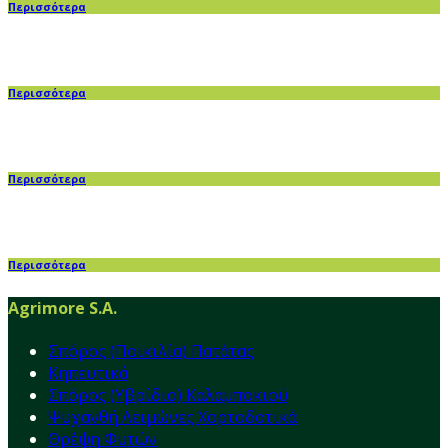
Περισσότερα
Περισσότερα
Περισσότερα
Περισσότερα
Agrimore S.A.
Σπόρος (Ποικιλία) Πατάτας
Κηπευτικά
Σπόρος (Υβρίδιο) Καλαμποκιού
Ψυχανθή Λειμώνες Χορτοδοτικά
Θρέψη Φυτών