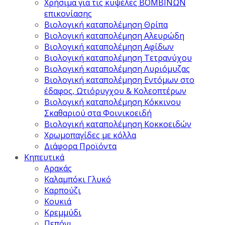
Χρήσιμα για τις κυψέλες ΒΟΜΒΙΝΩΝ
επικονίασης
Βιολογική καταπολέμηση Θρίπα
Βιολογική καταπολέμηση Αλευρώδη
Βιολογική καταπολέμηση Αφίδων
Βιολογική καταπολέμηση Τετρανύχου
Βιολογική καταπολέμηση Λυριόμυζας
Βιολογική καταπολέμηση Εντόμων στο
έδαφος, Ωτιόρυγχου & Κολεοπτέρων
Βιολογική καταπολέμηση Κόκκινου
Σκαθαριού στα Φοινικοειδή
Βιολογική καταπολέμηση Κοκκοειδών
Χρωμοπαγίδες με κόλλα
Διάφορα Προϊόντα
Κηπευτικά
Αρακάς
Καλαμπόκι Γλυκό
Καρπούζι
Κουκιά
Κρεμμύδι
Πεπόνι