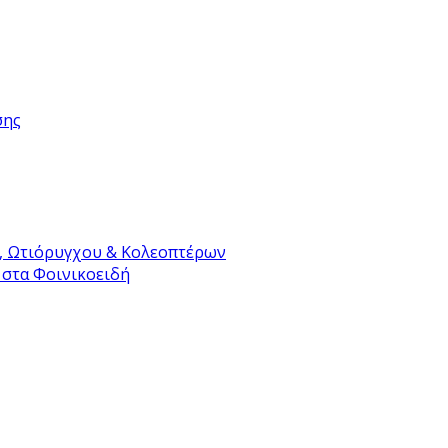
σης
, Ωτιόρυγχου & Κολεοπτέρων
 στα Φοινικοειδή