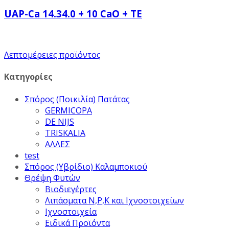
UAP-Ca 14.34.0 + 10 CaO + TE
Λεπτομέρειες προϊόντος
Κατηγορίες
Σπόρος (Ποικιλία) Πατάτας
GERMICOPA
DE NIJS
TRISKALIA
ΑΛΛΕΣ
test
Σπόρος (Υβρίδιο) Καλαμποκιού
Θρέψη Φυτών
Βιοδιεγέρτες
Λιπάσματα Ν,Ρ,Κ και Ιχνοστοιχείων
Ιχνοστοιχεία
Ειδικά Προϊόντα