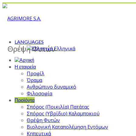
LANGUAGES
Θρέψη Φυτών
Ελληνικά
Η εταιρεία
Προφίλ
Όραμα
Ανθρώπινο δυναμικό
Φιλοσοφία
Προϊόντα
Σπόρος (Ποικιλία) Πατάτας
Σπόρος (Υβρίδιο) Καλαμποκιού
Θρέψη Φυτών
Βιολογική Καταπολέμηση Εντόμων
Κηπευτικά