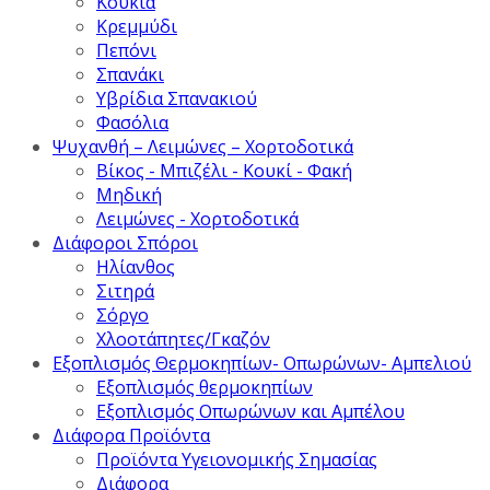
Κουκιά
Κρεμμύδι
Πεπόνι
Σπανάκι
Υβρίδια Σπανακιού
Φασόλια
Ψυχανθή – Λειμώνες – Χορτοδοτικά
Βίκος - Μπιζέλι - Κουκί - Φακή
Μηδική
Λειμώνες - Χορτοδοτικά
Διάφοροι Σπόροι
Ηλίανθος
Σιτηρά
Σόργο
Χλοοτάπητες/Γκαζόν
Εξοπλισμός Θερμοκηπίων- Οπωρώνων- Αμπελιού
Εξοπλισμός θερμοκηπίων
Εξοπλισμός Οπωρώνων και Αμπέλου
Διάφορα Προϊόντα
Προϊόντα Υγειονομικής Σημασίας
Διάφορα