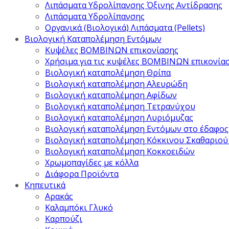
Λιπάσματα Υδρολίπανσης Όξινης Αντίδρασης
Λιπάσματα Υδρολίπανσης
Οργανικά (Βιολογικά) Λιπάσματα (Pellets)
Βιολογική Καταπολέμηση Εντόμων
Κυψέλες ΒΟΜΒΙΝΩΝ επικονίασης
Χρήσιμα για τις κυψέλες ΒΟΜΒΙΝΩΝ επικονία
Βιολογική καταπολέμηση Θρίπα
Βιολογική καταπολέμηση Αλευρώδη
Βιολογική καταπολέμηση Αφίδων
Βιολογική καταπολέμηση Τετρανύχου
Βιολογική καταπολέμηση Λυριόμυζας
Βιολογική καταπολέμηση Εντόμων στο έδαφος
Βιολογική καταπολέμηση Κόκκινου Σκαθαριού
Βιολογική καταπολέμηση Κοκκοειδών
Χρωμοπαγίδες με κόλλα
Διάφορα Προϊόντα
Κηπευτικά
Αρακάς
Καλαμπόκι Γλυκό
Καρπούζι