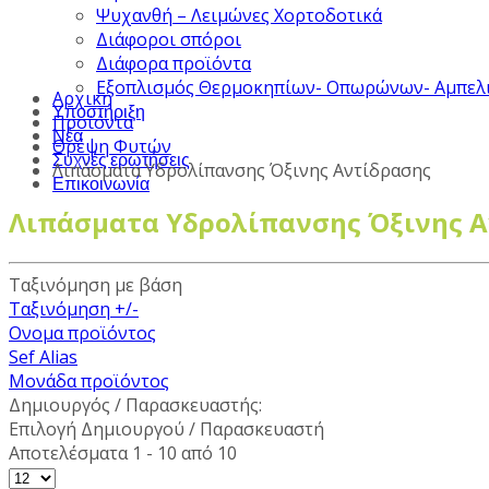
Ψυχανθή – Λειμώνες Χορτοδοτικά
Διάφοροι σπόροι
Διάφορα προϊόντα
Εξοπλισμός Θερμοκηπίων- Οπωρώνων- Αμπελ
Αρχική
Υποστήριξη
Προϊόντα
Νέα
Θρέψη Φυτών
Συχνές ερωτήσεις
Λιπάσματα Υδρολίπανσης Όξινης Αντίδρασης
Επικοινωνία
Λιπάσματα Υδρολίπανσης Όξινης 
Ταξινόμηση με βάση
Ταξινόμηση +/-
Ονομα προϊόντος
Sef Alias
Μονάδα προϊόντος
Δημιουργός / Παρασκευαστής:
Επιλογή Δημιουργού / Παρασκευαστή
Αποτελέσματα 1 - 10 από 10