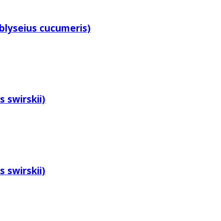
lyseius cucumeris)
 swirskii)
 swirskii)