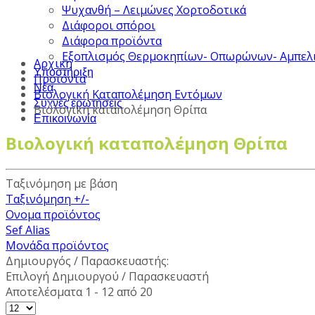
Ψυχανθή – Λειμώνες Χορτοδοτικά
Διάφοροι σπόροι
Διάφορα προϊόντα
Εξοπλισμός Θερμοκηπίων- Οπωρώνων- Αμπελ
Αρχική
Υποστήριξη
Προϊόντα
Νέα
Βιολογική Καταπολέμηση Εντόμων
Συχνές ερωτήσεις
Βιολογική καταπολέμηση Θρίπα
Επικοινωνία
Βιολογική καταπολέμηση Θρίπα
Ταξινόμηση με βάση
Ταξινόμηση +/-
Ονομα προϊόντος
Sef Alias
Μονάδα προϊόντος
Δημιουργός / Παρασκευαστής:
Επιλογή Δημιουργού / Παρασκευαστή
Αποτελέσματα 1 - 12 από 20