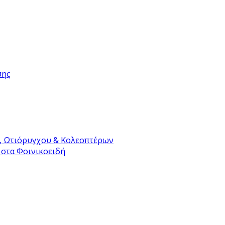
σης
, Ωτιόρυγχου & Κολεοπτέρων
 στα Φοινικοειδή