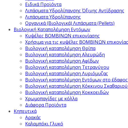
Ειδικά Προϊόντα
Λιπάσματα Υδρολίπανσης Όξινης Αντίδρασης
Λιπάσματα Υδρολίπανσης
Οργανικά (Βιολογικά) Λιπάσματα (Pellets)
Βιολογική Καταπολέμηση Εντόμων
Κυψέλες ΒΟΜΒΙΝΩΝ επικονίασης
Χρήσιμα για τις κυψέλες ΒΟΜΒΙΝΩΝ επικονία
Βιολογική καταπολέμηση Θρίπα
Βιολογική καταπολέμηση Αλευρώδη
Βιολογική καταπολέμηση Αφίδων
Βιολογική καταπολέμηση Τετρανύχου
Βιολογική καταπολέμηση Λυριόμυζας
Βιολογική καταπολέμηση Εντόμων στο έδαφος
Βιολογική καταπολέμηση Κόκκινου Σκαθαριού
Βιολογική καταπολέμηση Κοκκοειδών
Χρωμοπαγίδες με κόλλα
Διάφορα Προϊόντα
Κηπευτικά
Αρακάς
Καλαμπόκι Γλυκό