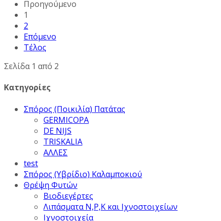
Προηγούμενο
1
2
Επόμενο
Τέλος
Σελίδα 1 από 2
Κατηγορίες
Σπόρος (Ποικιλία) Πατάτας
GERMICOPA
DE NIJS
TRISKALIA
ΑΛΛΕΣ
test
Σπόρος (Υβρίδιο) Καλαμποκιού
Θρέψη Φυτών
Βιοδιεγέρτες
Λιπάσματα Ν,Ρ,Κ και Ιχνοστοιχείων
Ιχνοστοιχεία