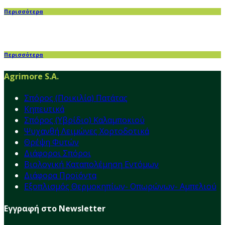
Περισσότερα
Περισσότερα
Agrimore S.A.
Σπόρος (Ποικιλία) Πατάτας
Κηπευτικά
Σπόρος (Υβρίδιο) Καλαμποκιού
Ψυχανθή Λειμώνες Χορτοδοτικά
Θρέψη Φυτών
Διάφοροι Σπόροι
Βιολογική Καταπολέμηση Εντόμων
Διάφορα Προϊόντα
Εξοπλισμός Θερμοκηπίων- Οπωρώνων- Αμπελιού
Εγγραφή στο Newsletter