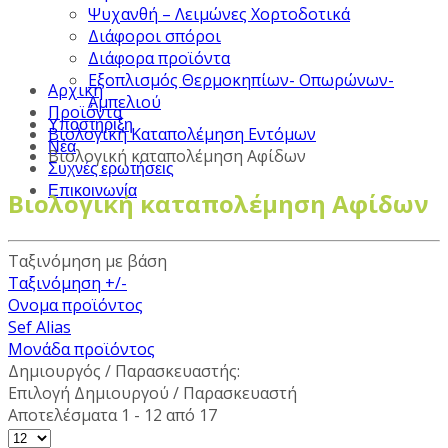
Ψυχανθή – Λειμώνες Χορτοδοτικά
Διάφοροι σπόροι
Διάφορα προϊόντα
Εξοπλισμός Θερμοκηπίων- Οπωρώνων-
Αρχική
Αμπελιού
Προϊόντα
Υποστήριξη
Βιολογική Καταπολέμηση Εντόμων
Νέα
Βιολογική καταπολέμηση Αφίδων
Συχνές ερωτήσεις
Επικοινωνία
Βιολογική καταπολέμηση Αφίδων
Ταξινόμηση με βάση
Ταξινόμηση +/-
Ονομα προϊόντος
Sef Alias
Μονάδα προϊόντος
Δημιουργός / Παρασκευαστής:
Επιλογή Δημιουργού / Παρασκευαστή
Αποτελέσματα 1 - 12 από 17