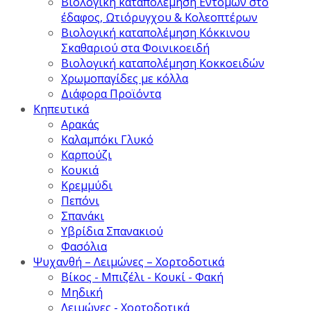
Βιολογική καταπολέμηση Εντόμων στο
έδαφος, Ωτιόρυγχου & Κολεοπτέρων
Βιολογική καταπολέμηση Κόκκινου
Σκαθαριού στα Φοινικοειδή
Βιολογική καταπολέμηση Κοκκοειδών
Χρωμοπαγίδες με κόλλα
Διάφορα Προϊόντα
Κηπευτικά
Αρακάς
Καλαμπόκι Γλυκό
Καρπούζι
Κουκιά
Κρεμμύδι
Πεπόνι
Σπανάκι
Υβρίδια Σπανακιού
Φασόλια
Ψυχανθή – Λειμώνες – Χορτοδοτικά
Βίκος - Μπιζέλι - Κουκί - Φακή
Μηδική
Λειμώνες - Χορτοδοτικά