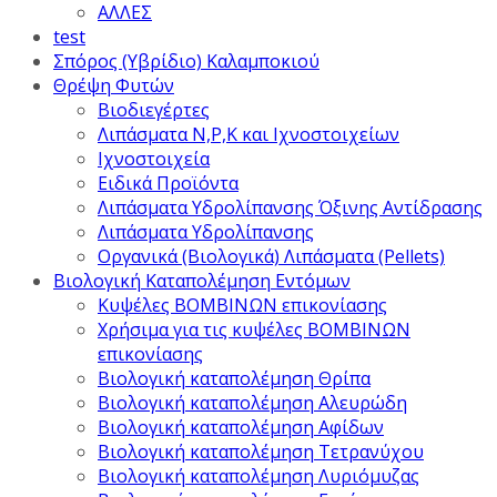
ΑΛΛΕΣ
test
Σπόρος (Υβρίδιο) Καλαμποκιού
Θρέψη Φυτών
Βιοδιεγέρτες
Λιπάσματα Ν,Ρ,Κ και Ιχνοστοιχείων
Ιχνοστοιχεία
Ειδικά Προϊόντα
Λιπάσματα Υδρολίπανσης Όξινης Αντίδρασης
Λιπάσματα Υδρολίπανσης
Οργανικά (Βιολογικά) Λιπάσματα (Pellets)
Βιολογική Καταπολέμηση Εντόμων
Κυψέλες ΒΟΜΒΙΝΩΝ επικονίασης
Χρήσιμα για τις κυψέλες ΒΟΜΒΙΝΩΝ
επικονίασης
Βιολογική καταπολέμηση Θρίπα
Βιολογική καταπολέμηση Αλευρώδη
Βιολογική καταπολέμηση Αφίδων
Βιολογική καταπολέμηση Τετρανύχου
Βιολογική καταπολέμηση Λυριόμυζας