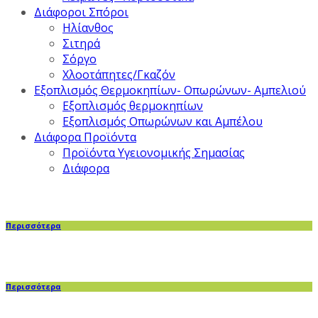
Διάφοροι Σπόροι
Ηλίανθος
Σιτηρά
Σόργο
Χλοοτάπητες/Γκαζόν
Εξοπλισμός Θερμοκηπίων- Οπωρώνων- Αμπελιού
Εξοπλισμός θερμοκηπίων
Εξοπλισμός Οπωρώνων και Αμπέλου
Διάφορα Προϊόντα
Προϊόντα Υγειονομικής Σημασίας
Διάφορα
Περισσότερα
Περισσότερα