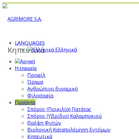
LANGUAGES
Κηπευτικά
Ελληνικά
Η εταιρεία
Προφίλ
Όραμα
Ανθρώπινο δυναμικό
Φιλοσοφία
Προϊόντα
Σπόρος (Ποικιλία) Πατάτας
Σπόρος (Υβρίδιο) Καλαμποκιού
Θρέψη Φυτών
Βιολογική Καταπολέμηση Εντόμων
Κηπευτικά