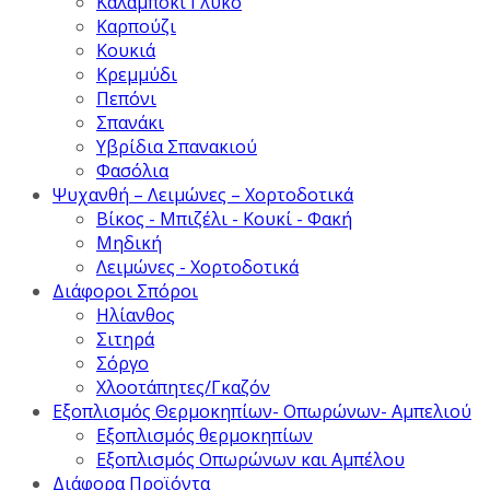
Καλαμπόκι Γλυκό
Καρπούζι
Κουκιά
Κρεμμύδι
Πεπόνι
Σπανάκι
Υβρίδια Σπανακιού
Φασόλια
Ψυχανθή – Λειμώνες – Χορτοδοτικά
Βίκος - Μπιζέλι - Κουκί - Φακή
Μηδική
Λειμώνες - Χορτοδοτικά
Διάφοροι Σπόροι
Ηλίανθος
Σιτηρά
Σόργο
Χλοοτάπητες/Γκαζόν
Εξοπλισμός Θερμοκηπίων- Οπωρώνων- Αμπελιού
Εξοπλισμός θερμοκηπίων
Εξοπλισμός Οπωρώνων και Αμπέλου
Διάφορα Προϊόντα