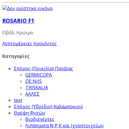
ROSARIO F1
Οβάλ, πρώιμο
Λεπτομέρειες προϊόντος
Κατηγορίες
Σπόρος (Ποικιλία) Πατάτας
GERMICOPA
DE NIJS
TRISKALIA
ΑΛΛΕΣ
test
Σπόρος (Υβρίδιο) Καλαμποκιού
Θρέψη Φυτών
Βιοδιεγέρτες
Λιπάσματα Ν,Ρ,Κ και Ιχνοστοιχείων