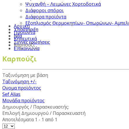
Ψυχανθή – Λειμώνες Χορτοδοτικά
Διάφοροι σπόροι
Διάφορα προϊόντα
Εξοπλισμός Θερμοκηπίων- Οπωρώνων- Αμπελ
Αρχική
Υποστήριξη
Προϊόντα
Νέα
Κηπευτικά
Συχνές ερωτήσεις
Καρπούζι
Επικοινωνία
Καρπούζι
Ταξινόμηση με βάση
Ταξινόμηση +/-
Ονομα προϊόντος
Sef Alias
Μονάδα προϊόντος
Δημιουργός / Παρασκευαστής:
Επιλογή Δημιουργού / Παρασκευαστή
Αποτελέσματα 1 - 1 από 1