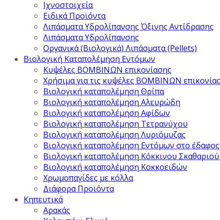
Ιχνοστοιχεία
Ειδικά Προϊόντα
Λιπάσματα Υδρολίπανσης Όξινης Αντίδρασης
Λιπάσματα Υδρολίπανσης
Οργανικά (Βιολογικά) Λιπάσματα (Pellets)
Βιολογική Καταπολέμηση Εντόμων
Κυψέλες ΒΟΜΒΙΝΩΝ επικονίασης
Χρήσιμα για τις κυψέλες ΒΟΜΒΙΝΩΝ επικονία
Βιολογική καταπολέμηση Θρίπα
Βιολογική καταπολέμηση Αλευρώδη
Βιολογική καταπολέμηση Αφίδων
Βιολογική καταπολέμηση Τετρανύχου
Βιολογική καταπολέμηση Λυριόμυζας
Βιολογική καταπολέμηση Εντόμων στο έδαφος
Βιολογική καταπολέμηση Κόκκινου Σκαθαριού
Βιολογική καταπολέμηση Κοκκοειδών
Χρωμοπαγίδες με κόλλα
Διάφορα Προϊόντα
Κηπευτικά
Αρακάς