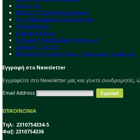
Κηπευτικά
Σπόρος (Υβρίδιο) Καλαμποκιού
Ψυχανθή Λειμώνες Χορτοδοτικά
Θρέψη Φυτών
Διάφοροι Σπόροι
Βιολογική Καταπολέμηση Εντόμων
Διάφορα Προϊόντα
Εξοπλισμός Θερμοκηπίων- Οπωρώνων- Αμπελιού
Εγγραφή στο Newsletter
Εγγραφείτε στο Νewsletter μας και γίνετε συνδρομητές, ώ
Email Address
ΕΠΙΚΟΙΝΩΝΙΑ
Τηλ: 2310754334-5
Φαξ: 2310754336