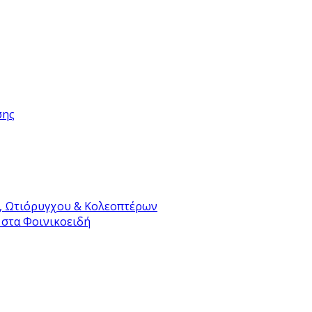
σης
, Ωτιόρυγχου & Κολεοπτέρων
 στα Φοινικοειδή