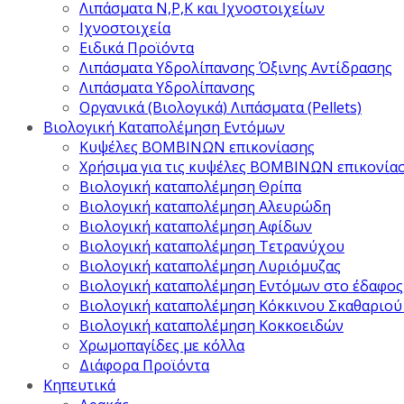
Λιπάσματα Ν,Ρ,Κ και Ιχνοστοιχείων
Ιχνοστοιχεία
Ειδικά Προϊόντα
Λιπάσματα Υδρολίπανσης Όξινης Αντίδρασης
Λιπάσματα Υδρολίπανσης
Οργανικά (Βιολογικά) Λιπάσματα (Pellets)
Βιολογική Καταπολέμηση Εντόμων
Κυψέλες ΒΟΜΒΙΝΩΝ επικονίασης
Χρήσιμα για τις κυψέλες ΒΟΜΒΙΝΩΝ επικονία
Βιολογική καταπολέμηση Θρίπα
Βιολογική καταπολέμηση Αλευρώδη
Βιολογική καταπολέμηση Αφίδων
Βιολογική καταπολέμηση Τετρανύχου
Βιολογική καταπολέμηση Λυριόμυζας
Βιολογική καταπολέμηση Εντόμων στο έδαφος
Βιολογική καταπολέμηση Κόκκινου Σκαθαριού
Βιολογική καταπολέμηση Κοκκοειδών
Χρωμοπαγίδες με κόλλα
Διάφορα Προϊόντα
Κηπευτικά