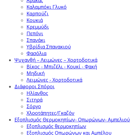
Αρακάς
Καλαμπόκι Γλυκό
Καρπούζι
Κουκιά
Κρεμμύδι
Πεπόνι
Σπανάκι
Υβρίδια Σπανακιού
Φασόλια
Ψυχανθή – Λειμώνες – Χορτοδοτικά
Βίκος - Μπιζέλι - Κουκί - Φακή
Μηδική
Λειμώνες - Χορτοδοτικά
Διάφοροι Σπόροι
Ηλίανθος
Σιτηρά
Σόργο
Χλοοτάπητες/Γκαζόν
Εξοπλισμός Θερμοκηπίων- Οπωρώνων- Αμπελιού
Εξοπλισμός θερμοκηπίων
Εξοπλισμός Οπωρώνων και Αμπέλου