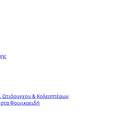
σης
, Ωτιόρυγχου & Κολεοπτέρων
 στα Φοινικοειδή