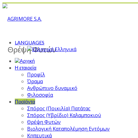
LANGUAGES
Θρέψη Φυτών
Ελληνικά
Η εταιρεία
Προφίλ
Όραμα
Ανθρώπινο δυναμικό
Φιλοσοφία
Προϊόντα
Σπόρος (Ποικιλία) Πατάτας
Σπόρος (Υβρίδιο) Καλαμποκιού
Θρέψη Φυτών
Βιολογική Καταπολέμηση Εντόμων
Κηπευτικά