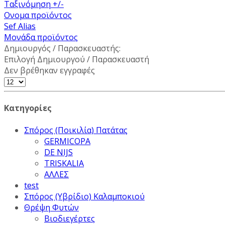
Ταξινόμηση +/-
Ονομα προϊόντος
Sef Alias
Μονάδα προϊόντος
Δημιουργός / Παρασκευαστής:
Επιλογή Δημιουργού / Παρασκευαστή
Δεν βρέθηκαν εγγραφές
Κατηγορίες
Σπόρος (Ποικιλία) Πατάτας
GERMICOPA
DE NIJS
TRISKALIA
ΑΛΛΕΣ
test
Σπόρος (Υβρίδιο) Καλαμποκιού
Θρέψη Φυτών
Βιοδιεγέρτες