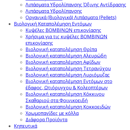
Λιπάσματα Υδρολίπανσης Όξινης Αντίδρασης
Λιπάσματα Υδρολίπανσης
Οργανικά (Βιολογικά) Λιπάσματα (Pellets)
Βιολογική Καταπολέμηση Εντόμων
Κυψέλες ΒΟΜΒΙΝΩΝ επικονίασης
Χρήσιμα για τις κυψέλες ΒΟΜΒΙΝΩΝ
επικονίασης
Βιολογική καταπολέμηση Θρίπα
Βιολογική καταπολέμηση Αλευρώδη
Βιολογική καταπολέμηση Αφίδων
Βιολογική καταπολέμηση Τετρανύχου
Βιολογική καταπολέμηση Λυριόμυζας
Βιολογική καταπολέμηση Εντόμων στο
έδαφος, Ωτιόρυγχου & Κολεοπτέρων
Βιολογική καταπολέμηση Κόκκινου
Σκαθαριού στα Φοινικοειδή
Βιολογική καταπολέμηση Κοκκοειδών
Χρωμοπαγίδες με κόλλα
Διάφορα Προϊόντα
Κηπευτικά