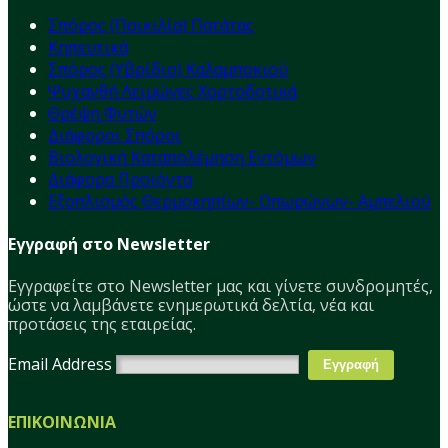
Σπόρος (Ποικιλία) Πατάτας
Κηπευτικά
Σπόρος (Υβρίδιο) Καλαμποκιού
Ψυχανθή Λειμώνες Χορτοδοτικά
Θρέψη Φυτών
Διάφοροι Σπόροι
Βιολογική Καταπολέμηση Εντόμων
Διάφορα Προϊόντα
Εξοπλισμός Θερμοκηπίων- Οπωρώνων- Αμπελιού
Εγγραφή στο Newsletter
Εγγραφείτε στο Νewsletter μας και γίνετε συνδρομητές,
ώστε να λαμβάνετε ενημερωτικά δελτία, νέα και
προτάσεις της εταιρείας.
Email Address
ΕΠΙΚΟΙΝΩΝΙΑ