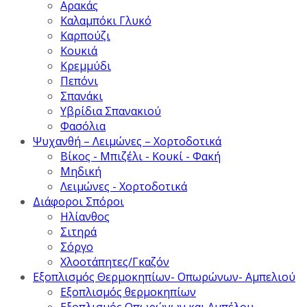
Αρακάς
Καλαμπόκι Γλυκό
Καρπούζι
Κουκιά
Κρεμμύδι
Πεπόνι
Σπανάκι
Υβρίδια Σπανακιού
Φασόλια
Ψυχανθή – Λειμώνες – Χορτοδοτικά
Βίκος - Μπιζέλι - Κουκί - Φακή
Μηδική
Λειμώνες - Χορτοδοτικά
Διάφοροι Σπόροι
Ηλίανθος
Σιτηρά
Σόργο
Χλοοτάπητες/Γκαζόν
Εξοπλισμός Θερμοκηπίων- Οπωρώνων- Αμπελιού
Εξοπλισμός θερμοκηπίων