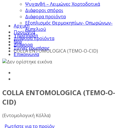
Ψυχανθή – Λειμώνες Χορτοδοτικά
Διάφοροι σπόροι
Διάφορα προϊόντα
Εξοπλισμός Θερμοκηπίων- Οπωρώνων-
Αρχική
Αμπελιού
Προϊόντα
Υποστήριξη
Διάφορα προϊόντα
Νέα
Διάφορα
Συχνές ερωτήσεις
COLLA ENTOMOLOGICA (TEMO-O-CID)
Επικοινωνία
COLLA ENTOMOLOGICA (TEMO-O-
CID)
(Εντομολογική Κόλλα)
Ρωτήστε για το προϊόν