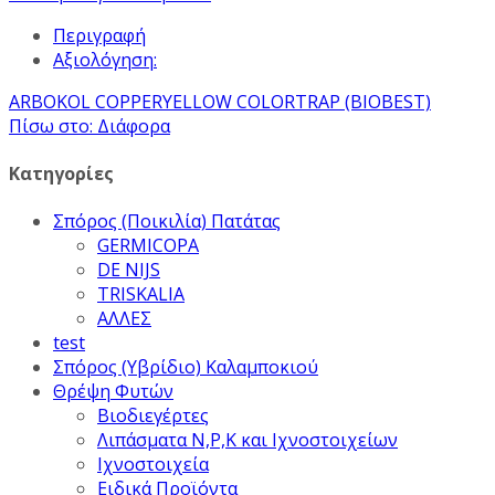
Περιγραφή
Αξιολόγηση:
ARBOKOL COPPER
YELLOW COLORTRAP (BIOBEST)
Πίσω στο: Διάφορα
Κατηγορίες
Σπόρος (Ποικιλία) Πατάτας
GERMICOPA
DE NIJS
TRISKALIA
ΑΛΛΕΣ
test
Σπόρος (Υβρίδιο) Καλαμποκιού
Θρέψη Φυτών
Βιοδιεγέρτες
Λιπάσματα Ν,Ρ,Κ και Ιχνοστοιχείων
Ιχνοστοιχεία
Ειδικά Προϊόντα