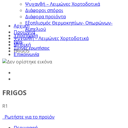
Ψυχανθή – Λειμώνες Χορτοδοτικά
Διάφοροι σπόροι
Διάφορα προϊόντα
Εξοπλισμός Θερμοκηπίων- Οπωρώνων-
Αρχική
Αμπελιού
Προϊόντα
Υποστήριξη
Ψυχανθή – Λειμώνες Χορτοδοτικά
Νέα
Μηδική
Συχνές ερωτήσεις
FRIGOS
Επικοινωνία
FRIGOS
R1
Ρωτήστε για το προϊόν
Περιγραφή