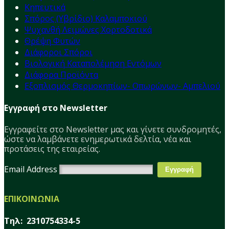
Κηπευτικά
Σπόρος (Υβρίδιο) Καλαμποκιού
Ψυχανθή Λειμώνες Χορτοδοτικά
Θρέψη Φυτών
Διάφοροι Σπόροι
Βιολογική Καταπολέμηση Εντόμων
Διάφορα Προϊόντα
Εξοπλισμός Θερμοκηπίων- Οπωρώνων- Αμπελιού
Εγγραφή στο Newsletter
Εγγραφείτε στο Νewsletter μας και γίνετε συνδρομητές,
ώστε να λαμβάνετε ενημερωτικά δελτία, νέα και
προτάσεις της εταιρείας.
Email Address
ΕΠΙΚΟΙΝΩΝΙΑ
Τηλ: 2310754334-5