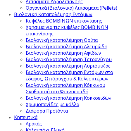
Λιπάσματα Υδρολίπανσης
Οργανικά (Βιολογικά) Λιπάσματα (Pellets)
Βιολογική Καταπολέμηση Εντόμων
Κυψέλες ΒΟΜΒΙΝΩΝ επικονίασης
Χρήσιμα για τις κυψέλες ΒΟΜΒΙΝΩΝ
επικονίασης
Βιολογική καταπολέμηση Θρίπα
Βιολογική καταπολέμηση Αλευρώδη
Βιολογική καταπολέμηση Αφίδων
Βιολογική καταπολέμηση Τετρανύχου
Βιολογική καταπολέμηση Λυριόμυζας
Βιολογική καταπολέμηση Εντόμων στο
έδαφος, Ωτιόρυγχου & Κολεοπτέρων
Βιολογική καταπολέμηση Κόκκινου
Σκαθαριού στα Φοινικοειδή
Βιολογική καταπολέμηση Κοκκοειδών
Χρωμοπαγίδες με κόλλα
Διάφορα Προϊόντα
Κηπευτικά
Αρακάς
Καλαμπόκι Γλυκό