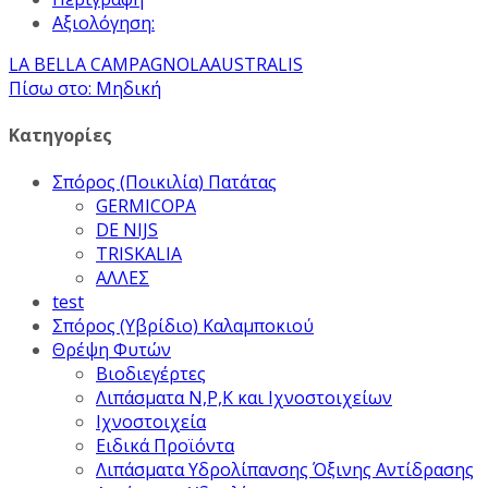
Αξιολόγηση:
LA BELLA CAMPAGNOLA
AUSTRALIS
Πίσω στο: Μηδική
Κατηγορίες
Σπόρος (Ποικιλία) Πατάτας
GERMICOPA
DE NIJS
TRISKALIA
ΑΛΛΕΣ
test
Σπόρος (Υβρίδιο) Καλαμποκιού
Θρέψη Φυτών
Βιοδιεγέρτες
Λιπάσματα Ν,Ρ,Κ και Ιχνοστοιχείων
Ιχνοστοιχεία
Ειδικά Προϊόντα
Λιπάσματα Υδρολίπανσης Όξινης Αντίδρασης