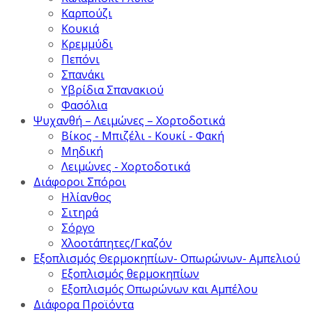
Καρπούζι
Κουκιά
Κρεμμύδι
Πεπόνι
Σπανάκι
Υβρίδια Σπανακιού
Φασόλια
Ψυχανθή – Λειμώνες – Χορτοδοτικά
Βίκος - Μπιζέλι - Κουκί - Φακή
Μηδική
Λειμώνες - Χορτοδοτικά
Διάφοροι Σπόροι
Ηλίανθος
Σιτηρά
Σόργο
Χλοοτάπητες/Γκαζόν
Εξοπλισμός Θερμοκηπίων- Οπωρώνων- Αμπελιού
Εξοπλισμός θερμοκηπίων
Εξοπλισμός Οπωρώνων και Αμπέλου
Διάφορα Προϊόντα