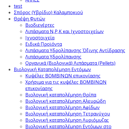
test
Σπόρος (Υβρίδιο) Καλαμποκιού
Θρέψη Φυτών
Βιοδιεγέρτες
Λιπάσματα Ν,Ρ,Κ και Ιχνοστοιχείων
Ιχνοστοιχεία
Ειδικά Προϊόντα
Λιπάσματα Υδρολίπανσης Όξινης Αντίδρασης
Λιπάσματα Υδρολίπανσης
Οργανικά (Βιολογικά) Λιπάσματα (Pellets)
Βιολογική Καταπολέμηση Εντόμων
Κυψέλες ΒΟΜΒΙΝΩΝ επικονίασης
Χρήσιμα για τις κυψέλες ΒΟΜΒΙΝΩΝ
επικονίασης
Βιολογική καταπολέμηση Θρίπα
Βιολογική καταπολέμηση Αλευρώδη
Βιολογική καταπολέμηση Αφίδων
Βιολογική καταπολέμηση Τετρανύχου
Βιολογική καταπολέμηση Λυριόμυζας
Βιολογική καταπολέμηση Εντόμων στο