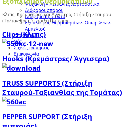
Εξοπλισμός θερμοκηπίων
Ψυχανθή – Λειμώνες Χορτοδοτικά
Διάφοροι σπόροι
Κλιπς, Κρεμάστρες και Άγγιστρα, Στήριξη Σταυρού
Διάφορα προϊόντα
(Ταξιανθίας), Στήριξη Πιπεριάς
Εξοπλισμός Θερμοκηπίων- Οπωρώνων-
Αμπελιού
Clips (Κλιπς)
Υποστήριξη
Νέα
Συχνές ερωτήσεις
Επικοινωνία
Hooks (Κρεμάστρες/ Άγγιστρα)
TRUSS SUPPORTS (Στήριξη
Σταυρού-Ταξιανθίας της Τομάτας)
PEPPER SUPPORT (Στήριξη
πιπεριάς)