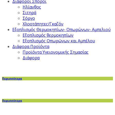
Διάφοροι Σπόροι
Ηλίανθος
Σιτηρά
Σόργο
Χλοοτάπητες/Γκαζόν
Εξοπλισμός Θερμοκηπίων- Οπωρώνων- Αμπελιού
Εξοπλισμός θερμοκηπίων
Εξοπλισμός Οπωρώνων και Αμπέλου
Διάφορα Προϊόντα
Προϊόντα Υγειονομικής Σημασίας
Διάφορα
Περισσότερα
Περισσότερα