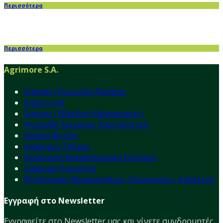
Περισσότερα
Περισσότερα
Agrimore S.A.
Σπόρος (Ποικιλία) Πατάτας
Κηπευτικά
Σπόρος (Υβρίδιο) Καλαμποκιού
Ψυχανθή Λειμώνες Χορτοδοτικά
Θρέψη Φυτών
Διάφοροι Σπόροι
Βιολογική Καταπολέμηση Εντόμων
Διάφορα Προϊόντα
Εξοπλισμός Θερμοκηπίων- Οπωρώνων- Αμπελιού
Εγγραφή στο Newsletter
Εγγραφείτε στο Νewsletter μας και γίνετε συνδρομητές,