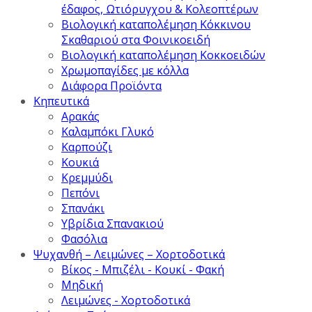
έδαφος, Ωτιόρυγχου & Κολεοπτέρων
Βιολογική καταπολέμηση Κόκκινου
Σκαθαριού στα Φοινικοειδή
Βιολογική καταπολέμηση Κοκκοειδών
Χρωμοπαγίδες με κόλλα
Διάφορα Προϊόντα
Κηπευτικά
Αρακάς
Καλαμπόκι Γλυκό
Καρπούζι
Κουκιά
Κρεμμύδι
Πεπόνι
Σπανάκι
Υβρίδια Σπανακιού
Φασόλια
Ψυχανθή – Λειμώνες – Χορτοδοτικά
Βίκος - Μπιζέλι - Κουκί - Φακή
Μηδική
Λειμώνες - Χορτοδοτικά