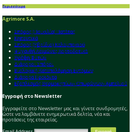
Περισσότερα
Agrimore S.A.
Σπόρος (Ποικιλία) Πατάτας
Κηπευτικά
Σπόρος (Υβρίδιο) Καλαμποκιού
Ψυχανθή Λειμώνες Χορτοδοτικά
Θρέψη Φυτών
Διάφοροι Σπόροι
Βιολογική Καταπολέμηση Εντόμων
Διάφορα Προϊόντα
Εξοπλισμός Θερμοκηπίων- Οπωρώνων- Αμπελιού
Εγγραφή στο Newsletter
Εγγραφείτε στο Νewsletter μας και γίνετε συνδρομητές,
ώστε να λαμβάνετε ενημερωτικά δελτία, νέα και
προτάσεις της εταιρείας.
Email Address