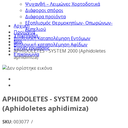
Ψυχανθή – Λειμώνες Χορτοδοτικά
Διάφοροι σπόροι
Διάφορα προϊόντα
Εξοπλισμός Θερμοκηπίων- Οπωρώνων-
Αρχική
Αμπελιού
Προϊόντα
Υποστήριξη
Βιολογική Καταπολέμηση Εντόμων
Νέα
Βιολογική καταπολέμηση Αφίδων
Συχνές ερωτήσεις
APHIDOLETES - SYSTEM 2000 (Aphidoletes
Επικοινωνία
aphidimiza)
APHIDOLETES - SYSTEM 2000
(Aphidoletes aphidimiza)
SKU:
003077 /