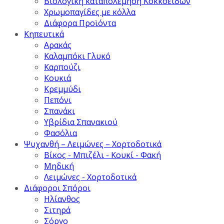
Βιολογική καταπολέμηση Κοκκοειδών
Χρωμοπαγίδες με κόλλα
Διάφορα Προϊόντα
Κηπευτικά
Αρακάς
Καλαμπόκι Γλυκό
Καρπούζι
Κουκιά
Κρεμμύδι
Πεπόνι
Σπανάκι
Υβρίδια Σπανακιού
Φασόλια
Ψυχανθή – Λειμώνες – Χορτοδοτικά
Βίκος - Μπιζέλι - Κουκί - Φακή
Μηδική
Λειμώνες - Χορτοδοτικά
Διάφοροι Σπόροι
Ηλίανθος
Σιτηρά
Σόργο