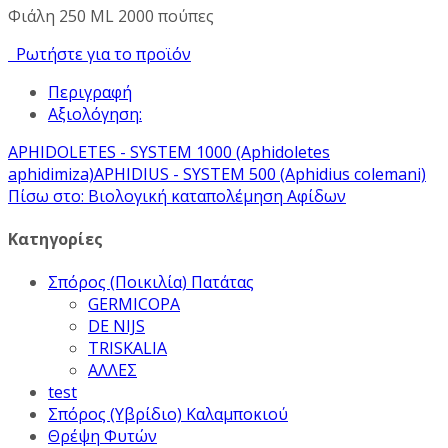
Φιάλη 250 ML 2000 πούπες
Ρωτήστε για το προϊόν
Περιγραφή
Αξιολόγηση:
APHIDOLETES - SYSTEM 1000 (Aphidoletes
aphidimiza)
APHIDIUS - SYSTEM 500 (Aphidius colemani)
Πίσω στο: Βιολογική καταπολέμηση Αφίδων
Κατηγορίες
Σπόρος (Ποικιλία) Πατάτας
GERMICOPA
DE NIJS
TRISKALIA
ΑΛΛΕΣ
test
Σπόρος (Υβρίδιο) Καλαμποκιού
Θρέψη Φυτών