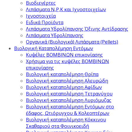
Βιοδιεγέρτες
Λιπάσματα Ν,Ρ,Κ και Ιχνοστοιχείων
Ιχνοστοιχεία
Ειδικά Προϊόντα
Λιπάσματα Υδρολίπανσης Όξινης Αντίδρασης
Λιπάσματα Υδρολίπανσης
Οργανικά (Βιολογικά) Λιπάσματα (Pellets)
Βιολογική Καταπολέμηση Εντόμων
Κυψέλες ΒΟΜΒΙΝΩΝ επικονίασης
Χρήσιμα για τις κυψέλες ΒΟΜΒΙΝΩΝ
επικονίασης
Βιολογική καταπολέμηση Θρίπα
Βιολογική καταπολέμηση Αλευρώδη
Βιολογική καταπολέμηση Αφίδων
Βιολογική καταπολέμηση Τετρανύχου
Βιολογική καταπολέμηση Λυριόμυζας
Βιολογική καταπολέμηση Εντόμων στο
έδαφος, Ωτιόρυγχου & Κολεοπτέρων
Βιολογική καταπολέμηση Κόκκινου
Σκαθαριού στα Φοινικοειδή