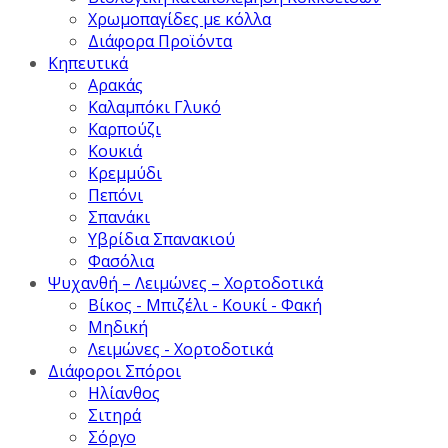
Χρωμοπαγίδες με κόλλα
Διάφορα Προϊόντα
Κηπευτικά
Αρακάς
Καλαμπόκι Γλυκό
Καρπούζι
Κουκιά
Κρεμμύδι
Πεπόνι
Σπανάκι
Υβρίδια Σπανακιού
Φασόλια
Ψυχανθή – Λειμώνες – Χορτοδοτικά
Βίκος - Μπιζέλι - Κουκί - Φακή
Μηδική
Λειμώνες - Χορτοδοτικά
Διάφοροι Σπόροι
Ηλίανθος
Σιτηρά
Σόργο