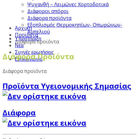
Ψυχανθή – Λειμώνες Χορτοδοτικά
Διάφοροι σπόροι
Διάφορα προϊόντα
Εξοπλισμός Θερμοκηπίων- Οπωρώνων-
Αρχική
Αμπελιού
Προϊόντα
Υποστήριξη
Διάφορα προϊόντα
Νέα
Συχνές ερωτήσεις
Διάφορα Προϊόντα
Επικοινωνία
Διάφορα προϊόντα
Προϊόντα Υγειονομικής Σημασίας
Διάφορα