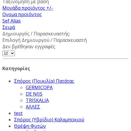
Ταξινόμηση με βάση
Μονάδα προϊόντος +/-
Ονομα προϊόντος
Sef Alias
Σειρά
Δημιουργός / Παρασκευαστής:
Επιλογή Δημιουργού / Παρασκευαστή
Δεν βρέθηκαν εγγραφές
Κατηγορίες
Σπόρος (Ποικιλία) Πατάτας
GERMICOPA
DE NIJS
TRISKALIA
ΑΛΛΕΣ
test
Σπόρος (Υβρίδιο) Καλαμποκιού
Θρέψη Φυτών