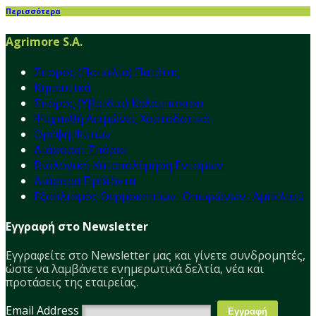
Περισσότερα
Agrimore S.A.
Σπόρος (Ποικιλία) Πατάτας
Κηπευτικά
Σπόρος (Υβρίδιο) Καλαμποκιού
Ψυχανθή Λειμώνες Χορτοδοτικά
Θρέψη Φυτών
Διάφοροι Σπόροι
Βιολογική Καταπολέμηση Εντόμων
Διάφορα Προϊόντα
Εξοπλισμός Θερμοκηπίων- Οπωρώνων- Αμπελιού
Εγγραφή στο Newsletter
Εγγραφείτε στο Νewsletter μας και γίνετε συνδρομητές,
ώστε να λαμβάνετε ενημερωτικά δελτία, νέα και
προτάσεις της εταιρείας.
Email Address