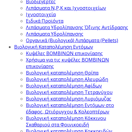
Βιοδιεγέρτες
Λιπάσματα Ν,Ρ,Κ και Ιχνοστοιχείων
Ιχνοστοιχεία
Ειδικά Προϊόντα
Λιπάσματα Υδρολίπανσης Όξινης Αντίδρασης
Λιπάσματα Υδρολίπανσης
Οργανικά (Βιολογικά) Λιπάσματα (Pellets)
Βιολογική Καταπολέμηση Εντόμων
Κυψέλες ΒΟΜΒΙΝΩΝ επικονίασης
Χρήσιμα για τις κυψέλες ΒΟΜΒΙΝΩΝ
επικονίασης
Βιολογική καταπολέμηση Θρίπα
Βιολογική καταπολέμηση Αλευρώδη
Βιολογική καταπολέμηση Αφίδων
Βιολογική καταπολέμηση Τετρανύχου
Βιολογική καταπολέμηση Λυριόμυζας
Βιολογική καταπολέμηση Εντόμων στο
έδαφος, Ωτιόρυγχου & Κολεοπτέρων
Βιολογική καταπολέμηση Κόκκινου
Σκαθαριού στα Φοινικοειδή
Βιολογική καταπολέμηση Κοκκοειδών