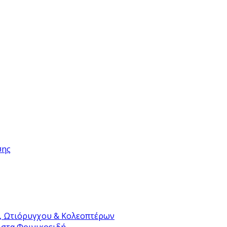
σης
, Ωτιόρυγχου & Κολεοπτέρων
 στα Φοινικοειδή