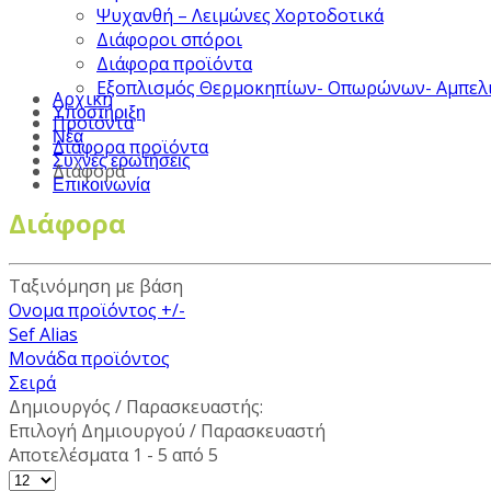
Ψυχανθή – Λειμώνες Χορτοδοτικά
Διάφοροι σπόροι
Διάφορα προϊόντα
Εξοπλισμός Θερμοκηπίων- Οπωρώνων- Αμπελ
Αρχική
Υποστήριξη
Προϊόντα
Νέα
Διάφορα προϊόντα
Συχνές ερωτήσεις
Διάφορα
Επικοινωνία
Διάφορα
Ταξινόμηση με βάση
Ονομα προϊόντος +/-
Sef Alias
Μονάδα προϊόντος
Σειρά
Δημιουργός / Παρασκευαστής:
Επιλογή Δημιουργού / Παρασκευαστή
Αποτελέσματα 1 - 5 από 5