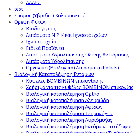
ΑΛΛΕΣ
test
Σπόρος (Υβρίδιο) Καλαμποκιού
Θρέψη Φυτών
Βιοδιεγέρτες
Λιπάσματα Ν,Ρ,Κ και Ιχνοστοιχείων
Ιχνοστοιχεία
Ειδικά Προϊόντα
Λιπάσματα Υδρολίπανσης Όξινης Αντίδρασης
Λιπάσματα Υδρολίπανσης
Οργανικά (Βιολογικά) Λιπάσματα (Pellets)
Βιολογική Καταπολέμηση Εντόμων
Κυψέλες ΒΟΜΒΙΝΩΝ επικονίασης
Χρήσιμα για τις κυψέλες ΒΟΜΒΙΝΩΝ επικονία
Βιολογική καταπολέμηση Θρίπα
Βιολογική καταπολέμηση Αλευρώδη
Βιολογική καταπολέμηση Αφίδων
Βιολογική καταπολέμηση Τετρανύχου
Βιολογική καταπολέμηση Λυριόμυζας
Βιολογική καταπολέμηση Εντόμων στο έδαφος
Βιολογική καταπολέμηση Κόκκινου Σκαθαριού