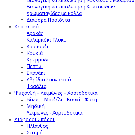
Βιολογική καταπολέμηση Κοκκοειδών
Χρωμοπαγίδες με κόλλα
Διάφορα Προϊόντα
Κηπευτικά
Αρακάς
Καλαμπόκι Γλυκό
Καρπούζι
Κουκιά
Κρεμμύδι
Πεπόνι
Σπανάκι
Υβρίδια Σπανακιού
Φασόλια
Ψυχανθή – Λειμώνες – Χορτοδοτικά
Βίκος - Μπιζέλι - Κουκί - Φακή
Μηδική
Λειμώνες - Χορτοδοτικά
Διάφοροι Σπόροι
Ηλίανθος
Σιτηρά